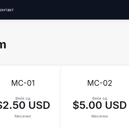
онтакт
um
MC-01
MC-02
Веќе од
Веќе од
$2.50 USD
$5.00 USD
Месечно
Месечно