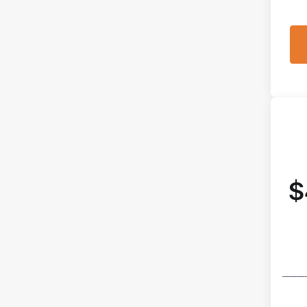
$
───