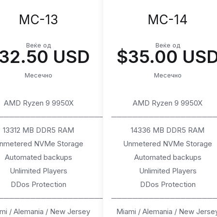
MC-13
MC-14
Веќе од
Веќе од
32.50 USD
$35.00 US
Месечно
Месечно
AMD Ryzen 9 9950X
AMD Ryzen 9 9950X
────────────────────
───────────────────
13312 MB DDR5 RAM
14336 MB DDR5 RAM
nmetered NVMe Storage
Unmetered NVMe Storage
Automated backups
Automated backups
Unlimited Players
Unlimited Players
DDos Protection
DDos Protection
────────────────────
───────────────────
mi / Alemania / New Jersey
Miami / Alemania / New Jerse