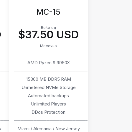
MC-15
Веќе од
D
$37.50 USD
Месечно
AMD Ryzen 9 9950X
────
───────────────────────
15360 MB DDR5 RAM
Unmetered NVMe Storage
Automated backups
Unlimited Players
DDos Protection
────
───────────────────────
y
Miami / Alemania / New Jersey