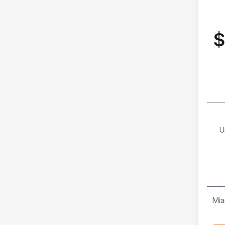
$
───
U
───
Mia