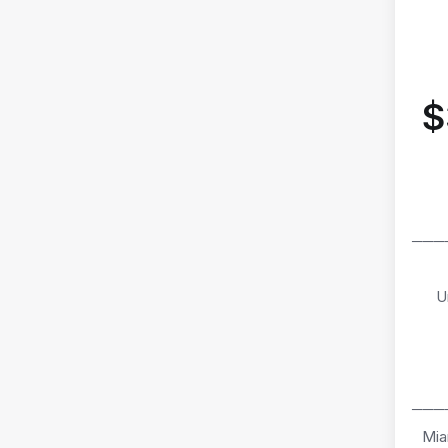
$
───
U
───
Mia