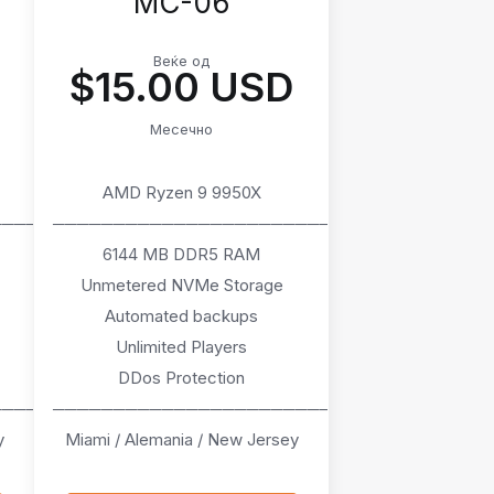
MC-06
Веќе од
$15.00 USD
Месечно
AMD Ryzen 9 9950X
────
───────────────────────
6144 MB DDR5 RAM
Unmetered NVMe Storage
Automated backups
Unlimited Players
DDos Protection
────
───────────────────────
y
Miami / Alemania / New Jersey