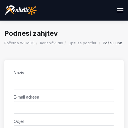
Pre
navi
Podnesi zahjtev
Početna WHMCS
Korisnički dio
Upiti za podršku
Pošalji upit
Naziv
E-mail adresa
Odjel