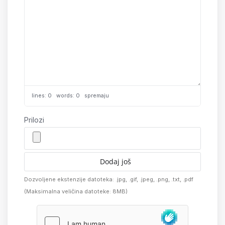
lines: 0 words: 0
spremaju
Prilozi
Dodaj još
Dozvoljene ekstenzije datoteka: .jpg, .gif, .jpeg, .png, .txt, .pdf
(Maksimalna veličina datoteke: 8MB)